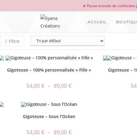
☀️ Pause estivale de confection
ACCUEIL
BOUTIQ
Filtre
Gigoteuse – 100% personnalisée « Fille »
Gigoteuse – 1
54,00
€
–
89,00
€
54
Gigoteuse – Sous l’Océan
54,00
€
–
89,00
€