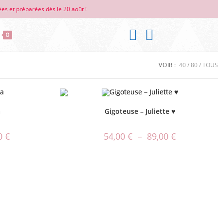
es et préparées dès le 20 août !
0
VOIR :
40
80
TOUS
a
Gigoteuse – Juliette ♥
00
€
54,00
€
–
89,00
€