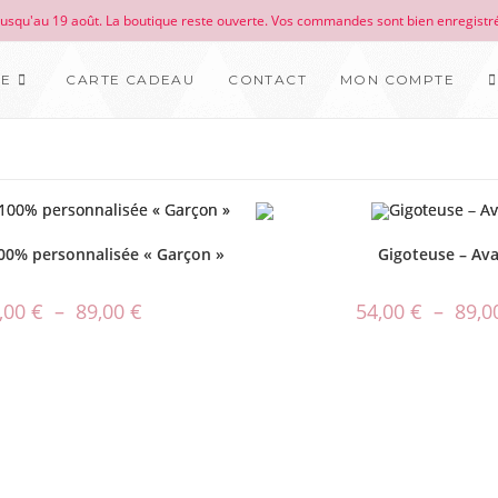
 jusqu'au 19 août. La boutique reste ouverte. Vos commandes sont bien enregistré
UE
CARTE CADEAU
CONTACT
MON COMPTE
00% personnalisée « Garçon »
Gigoteuse – Av
,00
€
–
89,00
€
54,00
€
–
89,