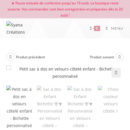
☀️ Pause estivale de confection jusqu'au 19 août. La boutique reste
ouverte. Vos commandes sont bien enregistrées et préparées dès le 20
août !
0
MENU
Produit précédent
Produit suivant
🔍