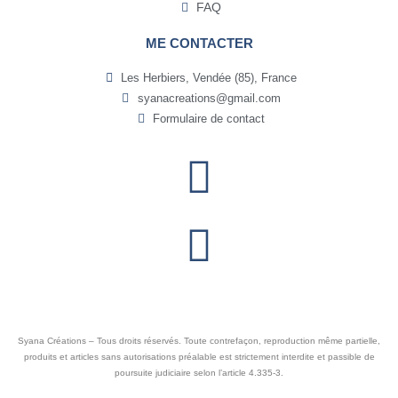
FAQ
ME CONTACTER
Les Herbiers, Vendée (85), France
syanacreations@gmail.com
Formulaire de contact
Syana Créations – Tous droits réservés. Toute contrefaçon, reproduction même partielle,
produits et articles sans autorisations préalable est strictement interdite et passible de
poursuite judiciaire selon l’article 4.335-3.