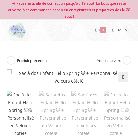
☀️ Pause estivale de confection jusqu'au 19 août. La boutique reste
ouverte. Vos commandes sont bien enregistrées et préparées dès le 20
août !
0
MENU
Produit précédent
Produit suivant
🔍