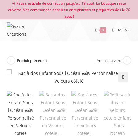
☀️ Pause estivale de confection jusqu'au 19 août. La boutique reste
ouverte. Vos commandes sont bien enregistrées et préparées dès le 20
août !
0
MENU
Produit précédent
Produit suivant
🔍