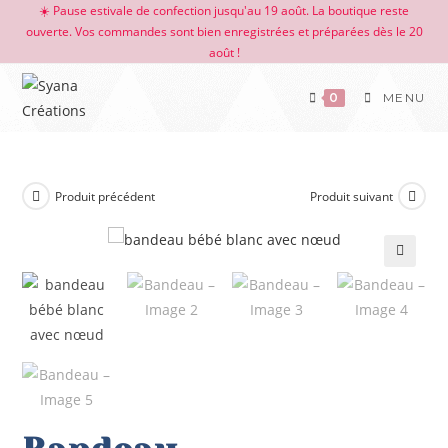
☀️ Pause estivale de confection jusqu'au 19 août. La boutique reste
ouverte. Vos commandes sont bien enregistrées et préparées dès le 20
août !
0
MENU
Produit précédent
Produit suivant
🔍