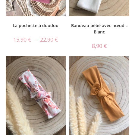
La pochette à doudou
Bandeau bébé avec nœud –
Blanc
15,90
€
–
22,90
€
8,90
€