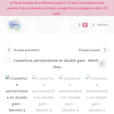
☀️ Pause estivale de confection jusqu'au 19 août. La boutique reste
ouverte. Vos commandes sont bien enregistrées et préparées dès le 20
août !
0
MENU
Produit précédent
Produit suivant
🔍