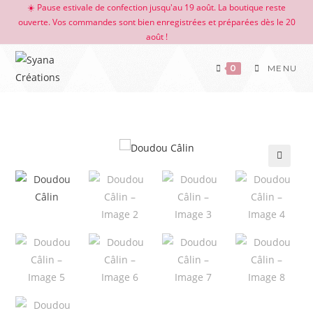
☀️ Pause estivale de confection jusqu'au 19 août. La boutique reste
ouverte. Vos commandes sont bien enregistrées et préparées dès le 20
août !
0
MENU
🔍