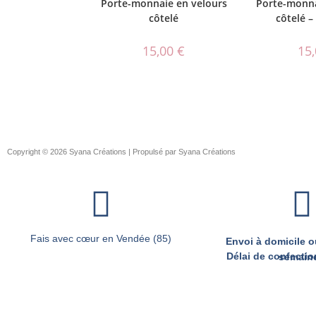
Porte-monnaie en velours
Porte-monna
côtelé
côtelé –
15,00
€
15
Copyright © 2026 Syana Créations | Propulsé par Syana Créations
Fais avec cœur en Vendée (85)
Envoi à domicile ou
Délai de confection d’environ 2 