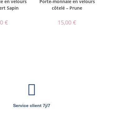
e en velours
Porte-monnaie en velours
ert Sapin
côtelé – Prune
00
€
15,00
€
Service client 7j/7