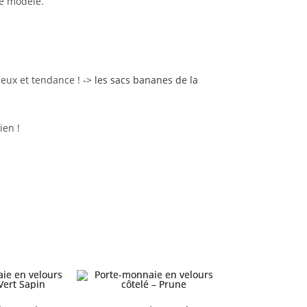
ue modèle.
eux et tendance !
-> les sacs bananes de la
ien !