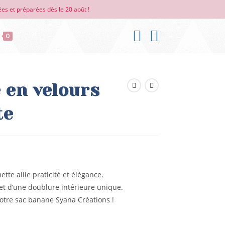
es et préparées dès le 20 août !
0
 en velours
te
te allie praticité et élégance.
 et d’une doublure intérieure unique.
votre sac banane Syana Créations !