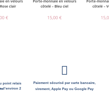
ie en velours
Porte-monnaie en velours
Porte-monnai
 Rose clair
côtelé – Bleu ciel
côtelé – V
,00
€
15,00
€
15,
Paiement sécurisé par carte bancaire,
 point relais
semaines
virement, Apple Pay ou Google Pay