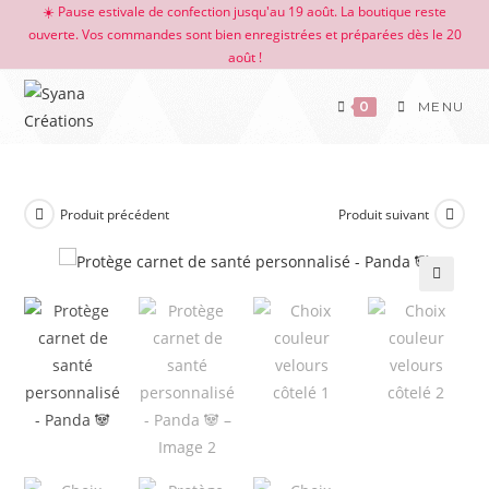
☀️ Pause estivale de confection jusqu'au 19 août. La boutique reste
ouverte. Vos commandes sont bien enregistrées et préparées dès le 20
août !
0
MENU
Produit précédent
Produit suivant
🔍