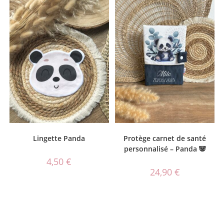
Lingette Panda
Protège carnet de santé
personnalisé – Panda 🐼
4,50
€
24,90
€