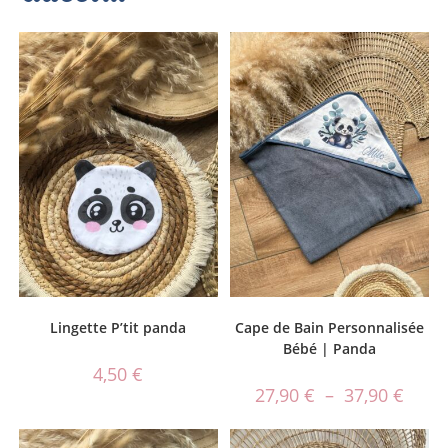
Lingette P’tit panda
Cape de Bain Personnalisée
Bébé | Panda
4,50
€
27,90
€
–
37,90
€