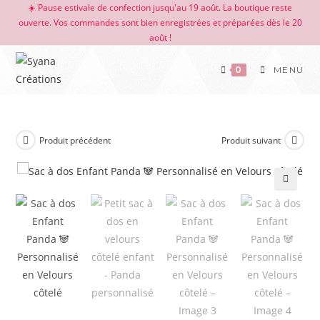
☀️ Pause estivale de confection jusqu'au 19 août. La boutique reste
ouverte. Vos commandes sont bien enregistrées et préparées dès le 20
août !
0
MENU
Produit précédent
Produit suivant
🔍