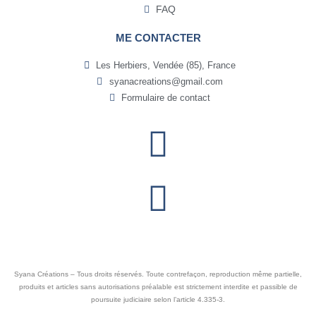
FAQ
ME CONTACTER
Les Herbiers, Vendée (85), France
syanacreations@gmail.com
Formulaire de contact
Syana Créations – Tous droits réservés. Toute contrefaçon, reproduction même partielle,
produits et articles sans autorisations préalable est strictement interdite et passible de
poursuite judiciaire selon l’article 4.335-3.