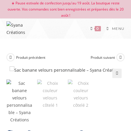
☀️ Pause estivale de confection jusqu'au 19 août. La boutique reste
ouverte. Vos commandes sont bien enregistrées et préparées dès le 20
août !
0
MENU
Produit précédent
Produit suivant
🔍