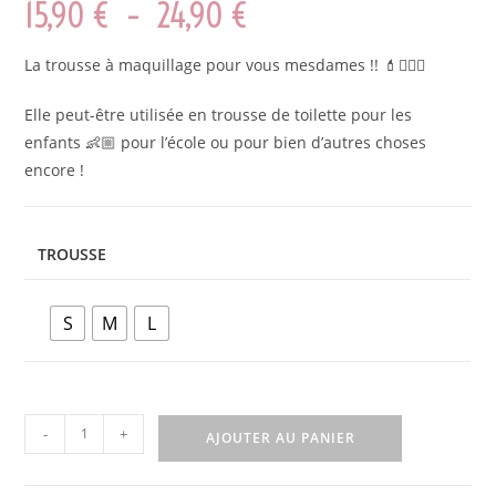
15,90
€
–
24,90
€
La trousse à maquillage pour vous mesdames !! 💄💁🏼‍♀️
Elle peut-être utilisée en trousse de toilette pour les
enfants 👶🏼 pour l’école ou pour bien d’autres choses
encore !
TROUSSE
S
M
L
-
+
AJOUTER AU PANIER