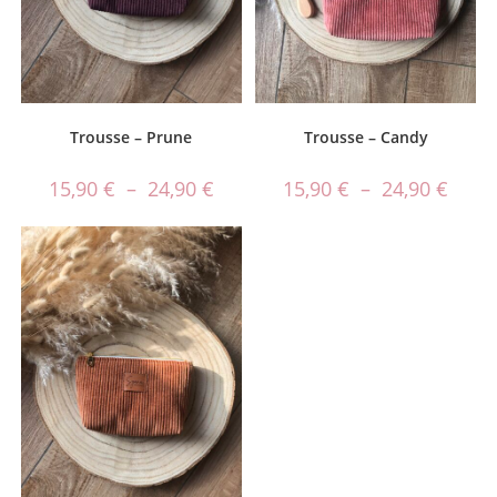
Trousse – Prune
Trousse – Candy
15,90
€
–
24,90
€
15,90
€
–
24,90
€