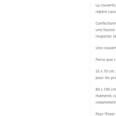
La couvert
repère rass
Confectionn
une fausse 
respecter l
Une couvert
Parce que c
55 x 70 cm :
pour les pre
80 x 100 cm
moments cal
notamment 
Pour l’hive