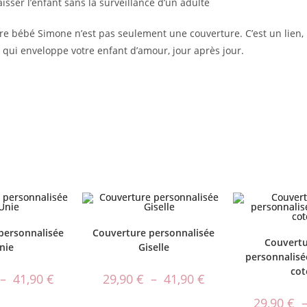
isser l’enfant sans la surveillance d’un adulte
re bébé Simone n’est pas seulement une couverture. C’est un lien
ui enveloppe votre enfant d’amour, jour après jour.
personnalisée
Couverture personnalisée
Couvertu
nie
Giselle
personnalisé
cot
–
41,90
€
29,90
€
–
41,90
€
29,90
€