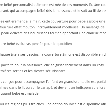
ure bébé personnalisée Simone est née de ces moments-là. Une c
urant, qui accompagne bébé dès la naissance et le suit au fil de s
ée entièrement à la main, cette couverture pour bébé associe une
fourrure effet mouton, incroyablement moelleuse. Un mélange de
a peau délicate des nourrissons tout en apportant une chaleur réc
ure bébé évolutive, pensée pour le quotidien
haque âge a ses besoins, la couverture Simone est disponible en de
 parfaite pour la naissance, elle se glisse facilement dans un cosy, u
mières sorties et les siestes sécurisantes.
 : conçue pour accompagner l’enfant en grandissant, elle est parfai
mes dans le lit ou sur le canapé, et devient un indispensable lors
quand bébé est malade.
r ou les régions plus fraîches, une option doublée est disponible af