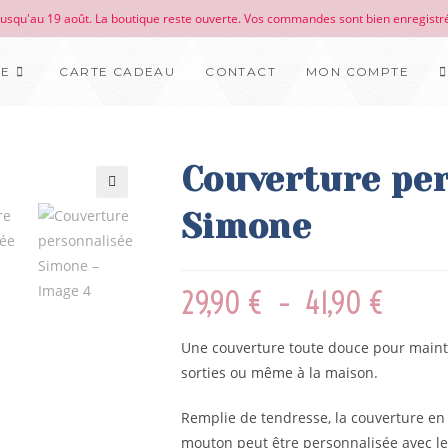
 jusqu'au 19 août. La boutique reste ouverte. Vos commandes sont bien enregistré
UE
CARTE CADEAU
CONTACT
MON COMPTE
Couverture pe
🔍
Simone
29,90
€
–
41,90
€
Une couverture toute douce pour mainte
sorties ou même à la maison.
Remplie de tendresse, la couverture en
mouton peut être personnalisée avec le