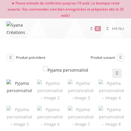
☀️ Pause estivale de confection jusqu'au 19 août. La boutique reste
ouverte. Vos commandes sont bien enregistrées et préparées dès le 20
août !
0
MENU
Produit précédent
Produit suivant
🔍