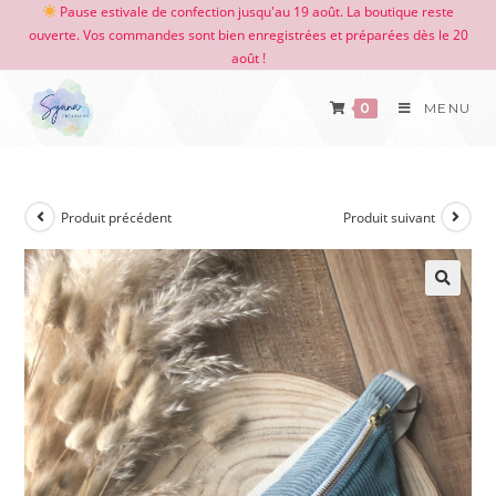
Pause estivale de confection jusqu'au 19 août. La boutique reste
ouverte. Vos commandes sont bien enregistrées et préparées dès le 20
août !
0
MENU
Produit précédent
Produit suivant