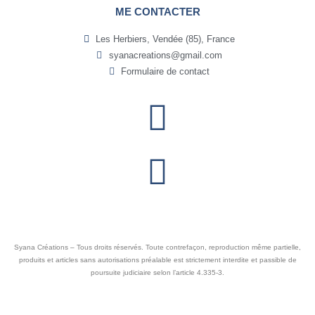
ME CONTACTER
Les Herbiers, Vendée (85), France
syanacreations@gmail.com
Formulaire de contact
Syana Créations – Tous droits réservés. Toute contrefaçon, reproduction même partielle,
produits et articles sans autorisations préalable est strictement interdite et passible de
poursuite judiciaire selon l’article 4.335-3.