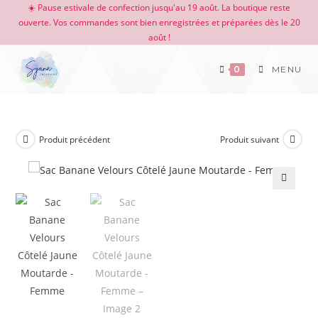
☀️ Pause estivale de confection jusqu'au 19 août. La boutique reste
ouverte. Vos commandes sont bien enregistrées et préparées dès le 20
août !
0
MENU
Produit précédent
Produit suivant
🔍