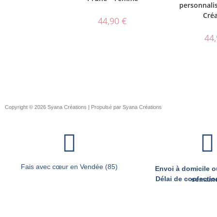
personnali
Cré
44,90
€
44
Copyright © 2026 Syana Créations | Propulsé par Syana Créations
Fais avec cœur en Vendée (85)
Envoi à domicile ou
Délai de confection d’environ 2 