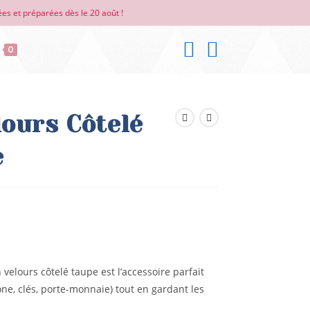
es et préparées dès le 20 août !
0
ours Côtelé
e
velours côtelé taupe est l’accessoire parfait
one, clés, porte-monnaie) tout en gardant les