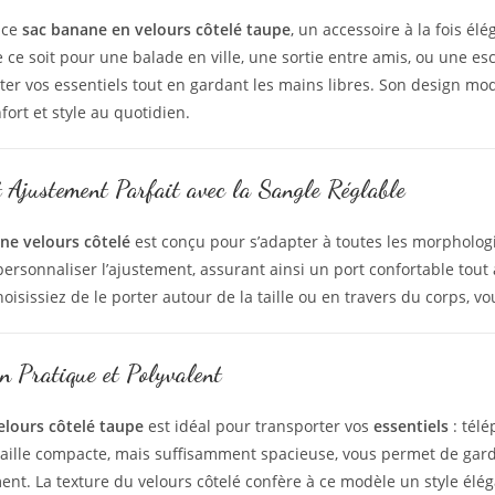
 ce
sac banane en velours côtelé taupe
, un accessoire à la fois él
e ce soit pour une balade en ville, une sortie entre amis, ou une e
ter vos essentiels tout en gardant les mains libres. Son design mo
fort et style au quotidien.
t Ajustement Parfait avec la Sangle Réglable
ne velours côtelé
est conçu pour s’adapter à toutes les morpholog
ersonnaliser l’ajustement, assurant ainsi un port confortable tout a
isissiez de le porter autour de la taille ou en travers du corps, vo
 Pratique et Polyvalent
elours côtelé taupe
est idéal pour transporter vos
essentiels
: télé
taille compacte, mais suffisamment spacieuse, vous permet de gard
t. La texture du velours côtelé confère à ce modèle un style élég