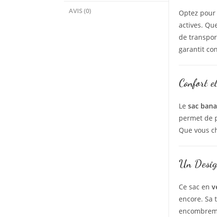
AVIS (0)
Optez pour
actives. Qu
de transpor
garantit con
Confort e
Le
sac bana
permet de p
Que vous cho
Un Design
Ce sac en
v
encore. Sa 
encombremen