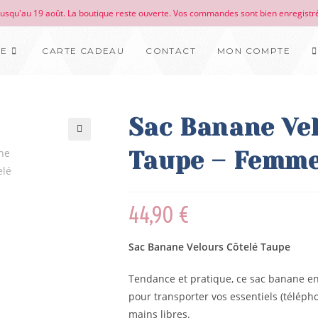
 jusqu'au 19 août. La boutique reste ouverte. Vos commandes sont bien enregistré
UE
CARTE CADEAU
CONTACT
MON COMPTE
Sac Banane Vel
🔍
Taupe – Femm
44,90
€
Sac Banane Velours Côtelé Taupe
Tendance et pratique, ce sac banane en 
pour transporter vos essentiels (téléph
mains libres.