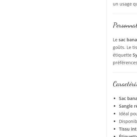
un usage qu
Personnal
Le
sac ban
goûts. Le t
étiquette
S
préférences
Caractéri
Sac bana
Sangle r
Idéal po
Disponib
Tissu in
Étiquett