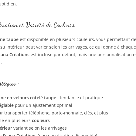
otidien.
isation et Variété de Couleurs
ane taupe
est disponible en plusieurs couleurs, vous permettant de
issu intérieur peut varier selon les arrivages, ce qui donne à chaqu
yana Créations
est incluse par défaut, mais une personnalisation 
.
stiques :
ne en velours côtelé taupe
: tendance et pratique
églable
pour un ajustement optimal
ur transporter téléphone, porte-monnaie, clés, et plus
le en plusieurs
couleurs
térieur
variant selon les arrivages
e Syana Créations
(personnalisation disponible)