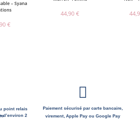
sable – Syana
ations
44,90
€
44,
,90
€
Paiement sécurisé par carte bancaire,
 point relais
semaines
virement, Apple Pay ou Google Pay